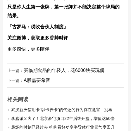
只是你人生第一张牌，第一张牌并不能决定整个牌局的
结果。
「古罗马：税收合伙人制度
」
关注
微博，获取更多香帅时评
更多感悟，更多陪伴
买临期食品的年轻人，花6000块买玩偶
上一篇：
A股需要希音
下一篇：
相关阅读
武汉新洲信用卡“以卡养卡”的代还的行为存在危害，别再傻傻的“倒”卡了！
李嘉诚又火了！北京豪宅项目22年后终开盘，增值达50倍
最坏的时刻已经过去 机构看好功率半导体行业景气度回升