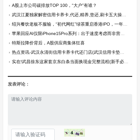
A股上市公司碳排放TOP 100，“大户”有谁？
武汉江夏独家解密信用卡养卡,代还,精养,垫还,刷卡五大操作细节
绍兴餐饮老板不服输，“初代网红”绿茶重启香港IPO，一年收入超30亿
苹果回应AI仅限iPhone15Pro系列：出于速度考虑而非营销套路
特斯拉降价背后，A股供应商集体狂喜
热点资讯-武汉永清街信用卡养卡代还门店(武汉信用卡垫还联系方式） ​
实在!武昌徐东这家套京东白条当面换现金完整流程(新手必须知道的方法)
发表评论：