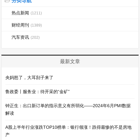
分类导航
热点新闻
(1211)
财经周刊
(1389)
汽车资讯
(202)
最新文章
央妈怒了，大耳刮子来了
鲁政委丨服务业：待开采的“金矿”
钟正生：出口新订单的指示意义有所弱化——2024年6月PMI数据
解读
A股上半年行业涨跌TOP10榜单：银行领涨！跌得最惨的不是房地
产