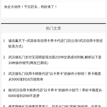
央企大动作！千亿巨头，利好来了！
热门文章
1
诚信赢天下~武昌徐东信用卡养卡代还门店(公告!武汉信用卡垫还
联系方式）
2
武汉循礼门支付宝花呗提现当面2分钟交易成功到账,解析以下是
10种操作细节(网友已测试）
3
武汉循礼门信用卡精致代还“以卡养卡”的操作小秒招！养卡额度
从5000涨到18万很简单
4
稳!武汉信用卡精养代还“以卡养卡”的操作小技巧！养好卡额度从
6000涨到20W不是梦
5
俄罗斯铁矿石储量世界第三，却不出口给“贫铁”的中国，这是为