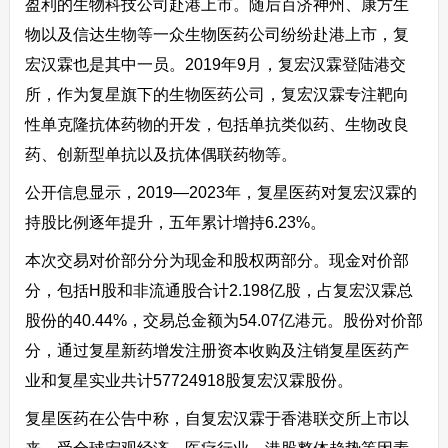
盈利的生物科技公司赴港上市。随后百济神州、康方生
物以及信达生物等一众生物医药公司纷纷赴港上市，复
宏汉霖也是其中一员。2019年9月，复宏汉霖登陆港交
所，作为复星旗下的生物医药公司，复宏汉霖专注靶向
性单克隆抗体药物的开发，包括单抗类似药、生物改良
药、创新型单抗以及抗体偶联药物等。
公开信息显示，2019—2023年，复星医药对复宏汉霖的
持股比例逐年提升，五年累计增持6.23%。
本次交易对价部分分为现金和股权两部分。现金对价部
分，包括H股和非流通股合计2.198亿股，占复宏汉霖总
股份的40.44%，交易总金额为54.07亿港元。股份对价部
分，通过复星新药增发注册资本收购及注销复星医药产
业和复星实业共计57724918股复宏汉霖股份。
复星医药在公告中称，自复宏汉霖于香港联交所上市以