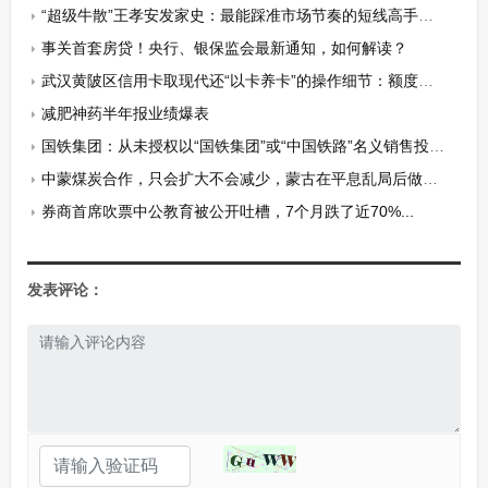
“超级牛散”王孝安发家史：最能踩准市场节奏的短线高手，从乡村教师华丽转身400亿身家投资大鳄
事关首套房贷！央行、银保监会最新通知，如何解读？
武汉黄陂区信用卡取现代还“以卡养卡”的操作细节：额度从4000涨到17万只用3个月【6月最新攻略】
减肥神药半年报业绩爆表
国铁集团：从未授权以“国铁集团”或“中国铁路”名义销售投资理财产品
中蒙煤炭合作，只会扩大不会减少，蒙古在平息乱局后做出了决定
券商首席吹票中公教育被公开吐槽，7个月跌了近70%...
发表评论：