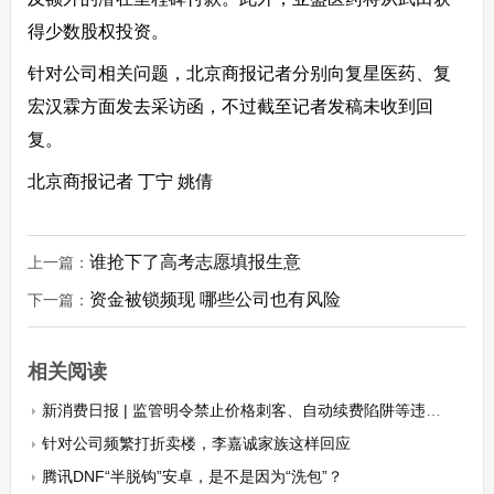
得少数股权投资。
针对公司相关问题，北京商报记者分别向复星医药、复
宏汉霖方面发去采访函，不过截至记者发稿未收到回
复。
北京商报记者 丁宁 姚倩
谁抢下了高考志愿填报生意
上一篇：
资金被锁频现 哪些公司也有风险
下一篇：
相关阅读
新消费日报 | 监管明令禁止价格刺客、自动续费陷阱等违法行为；阿迪达斯回应网传高管贪腐传闻……
针对公司频繁打折卖楼，李嘉诚家族这样回应
腾讯DNF“半脱钩”安卓，是不是因为“洗包”？