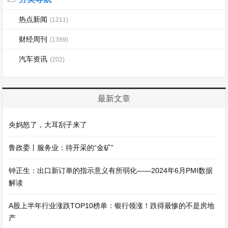
热点新闻
(1211)
财经周刊
(1389)
汽车资讯
(202)
最新文章
央妈怒了，大耳刮子来了
鲁政委丨服务业：待开采的“金矿”
钟正生：出口新订单的指示意义有所弱化——2024年6月PMI数据
解读
A股上半年行业涨跌TOP10榜单：银行领涨！跌得最惨的不是房地
产