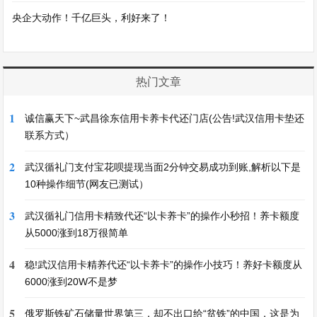
央企大动作！千亿巨头，利好来了！
热门文章
1
诚信赢天下~武昌徐东信用卡养卡代还门店(公告!武汉信用卡垫还
联系方式）
2
武汉循礼门支付宝花呗提现当面2分钟交易成功到账,解析以下是
10种操作细节(网友已测试）
3
武汉循礼门信用卡精致代还“以卡养卡”的操作小秒招！养卡额度
从5000涨到18万很简单
4
稳!武汉信用卡精养代还“以卡养卡”的操作小技巧！养好卡额度从
6000涨到20W不是梦
5
俄罗斯铁矿石储量世界第三，却不出口给“贫铁”的中国，这是为