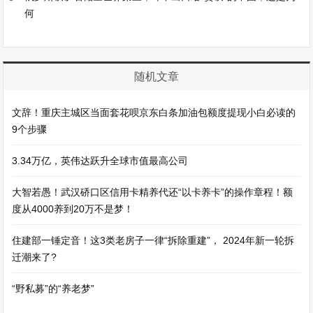
何
随机文章
文辞！重庆主城区当面套花呗京东白条加油包额度提现小白必读的
9个步骤
3.34万亿，英伟达跃升全球市值最高公司
大智若愚！武汉硚口区信用卡精养代还“以卡养卡”的操作章程！额
度从4000养到20万不是梦！
住建部一锤定音！这3类老房子一律“拆除重建”， 2024年新一轮拆
迁潮来了?
“野私募”的“养老梦”