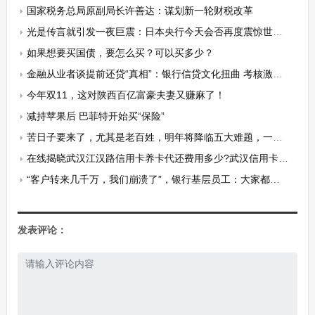
国家税务总局原副局长许善达：谋划新一轮财税改革
光是传言就引发一夜巨震：日本央行今天会否再度震惊世界？
如果想要买国债，要怎么买？可以买多少？
金融从业者谈提前还贷“真相”：银行信贷文化扭曲 考核激励错位
今年双11，这对陕西百亿富豪夫妻又赚麻了！
减持苹果后 巴菲特开始买“保险”
苦日子要来了，尤其是老百姓，明年将降临五大难题，一个比一个闹心！
在线揭晓武汉江汉路信用卡养卡代还费用多少?武汉信用卡公司联系方式?（干货）
“客户转来几千万，我们崩溃了”，银行基层员工：大家都说累得想生娃
发表评论：