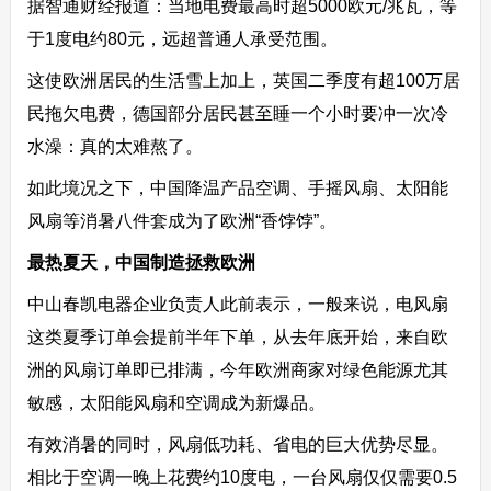
据智通财经报道：当地电费最高时超5000欧元/兆瓦，等
于1度电约80元，远超普通人承受范围。
这使欧洲居民的生活雪上加上，英国二季度有超100万居
民拖欠电费，德国部分居民甚至睡一个小时要冲一次冷
水澡：真的太难熬了。
如此境况之下，中国降温产品空调、手摇风扇、太阳能
风扇等消暑八件套成为了欧洲“香饽饽”。
最热夏天，中国制造拯救欧洲
中山春凯电器企业负责人此前表示，一般来说，电风扇
这类夏季订单会提前半年下单，从去年底开始，来自欧
洲的风扇订单即已排满，今年欧洲商家对绿色能源尤其
敏感，太阳能风扇和空调成为新爆品。
有效消暑的同时，风扇低功耗、省电的巨大优势尽显。
相比于空调一晚上花费约10度电，一台风扇仅仅需要0.5