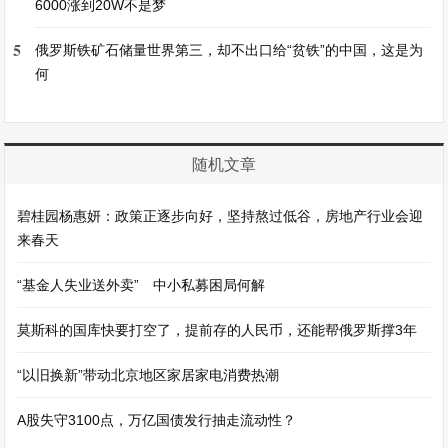
6000涨到20W不是梦
5
俄罗斯铁矿石储量世界第三，却不出口给“贫铁”的中国，这是为
何
随机文章
碧桂园杨惠妍：政策正逐步向好，坚持熬过低谷，房地产行业会迎
来春天
“基金人失业送外卖” 中小私募困局何解
莫斯科的国库快要打空了，提前存的人民币，还能帮俄罗斯撑3年
“以旧换新”带动北京地区家居家电消费热潮
A股失守3100点，万亿国债发行抽走流动性？