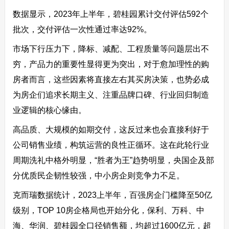
数据显示，2023年上半年，碧桂园累计交付评估592个
批次，交付评估一次性通过率达92%。
市场下行压力下，降标、减配、工程质量等问题层出不
穷，产品力的重要性显得更为突出，对于愈加理性的购
房者而言，这些因素将直接左右其买房决策，也势必成
为房企们追求长期主义、注重品牌口碑、行业回归制造
业逻辑的核心缘由。
高品质、大规模的如期交付，这反过来也会直接利好于
公司销售业绩，构筑运营的良性正循环。这在此轮行业
周期洗礼中格外明显，“胜者为王”趋势明显，央国企及部
分优质民企韧性较强，中小房企则竞争力不足。
克而瑞数据统计，2023上半年，百强房企门槛降至50亿
级别，TOP 10房企格局也开始分化，保利、万科、中
海、华润、碧桂园全口径销售额，均超过1600亿元，超