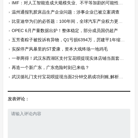
IMF：对人工智能造成大规模失业、不平等加剧的可能性深感担忧
温州通报乳胶床品生产企业问题：涉事企业已被立案调查
比亚迪华为们的必答题：100年间，全球汽车产业权力更迭的3个秘密
OPEC 6月产量数据出炉！整体稳定，部分成员国仍超产
五芳斋粽子被投诉有异物，Q1亏损6394万，厉建平1年缩减77家门店
实探停产风暴里的ST爱康，资本大戏终场一地鸡毛
一举两得！武汉东西湖区支付宝花呗提现实体店铺当面套四分钟交易成功到账（网友已测试靠谱）
再造一个新广东，广东危险时刻已来临？
武汉循礼门支付宝花呗提现当面2分钟交易成功到账,解析以下是10种操作细节(网友已测试）
发表评论：