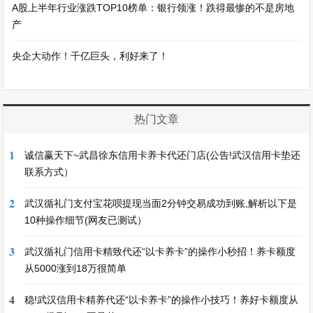
A股上半年行业涨跌TOP10榜单：银行领涨！跌得最惨的不是房地
产
央企大动作！千亿巨头，利好来了！
热门文章
1
诚信赢天下~武昌徐东信用卡养卡代还门店(公告!武汉信用卡垫还
联系方式）
2
武汉循礼门支付宝花呗提现当面2分钟交易成功到账,解析以下是
10种操作细节(网友已测试）
3
武汉循礼门信用卡精致代还“以卡养卡”的操作小秒招！养卡额度
从5000涨到18万很简单
4
稳!武汉信用卡精养代还“以卡养卡”的操作小技巧！养好卡额度从