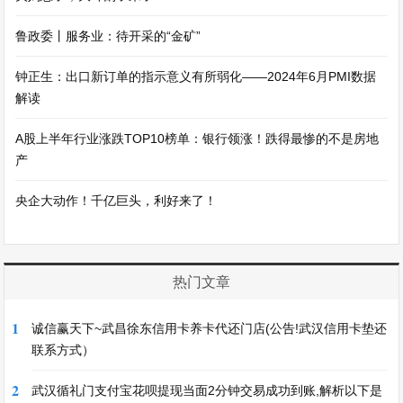
鲁政委丨服务业：待开采的“金矿”
钟正生：出口新订单的指示意义有所弱化——2024年6月PMI数据
解读
A股上半年行业涨跌TOP10榜单：银行领涨！跌得最惨的不是房地
产
央企大动作！千亿巨头，利好来了！
热门文章
1
诚信赢天下~武昌徐东信用卡养卡代还门店(公告!武汉信用卡垫还
联系方式）
2
武汉循礼门支付宝花呗提现当面2分钟交易成功到账,解析以下是