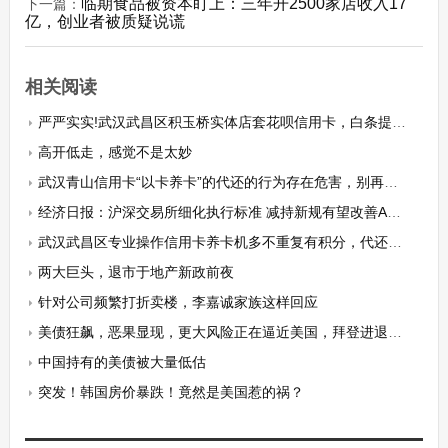
临期食品被资本盯上：三年开2500家店收入17
下一篇：
亿，创业者被质疑说谎
相关阅读
严严实实!武汉武昌区积玉桥实体店套花呗信用卡，白条提现秒到商家本市当面操作！
高开低走，感觉不是太妙
武汉青山信用卡“以卡养卡”的代还的行为存在危害，别再傻傻的“倒”卡了！
经济日报：沪深交易所细化执行标准 减持新规有望改善A股投资生态
武汉武昌区专业操作信用卡养卡机多不重复有积分，代还套花呗实体白条取现的步骤揭秘
两大巨头，退市于地产新政前夜
针对公司频繁打折卖楼，李嘉诚家族这样回应
美债狂飙，恶果显现，更大风险正在逼近美国，拜登进退两难！
中国持有的美债被大量低估
突发！韩国房价暴跌！竟然是美国惹的祸？