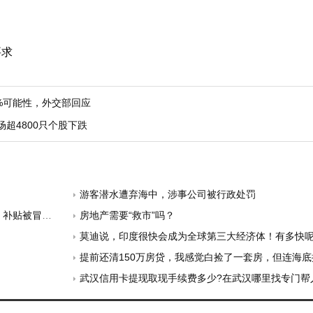
要求
%可能性，外交部回应
超4800只个股下跌
游客潜水遭弃海中，涉事公司被行政处罚
贴被冒领…
房地产需要“救市”吗？
莫迪说，印度很快会成为全球第三大经济体！有多快
提前还清150万房贷，我感觉白捡了一套房，但连海
武汉信用卡提现取现手续费多少?在武汉哪里找专门帮人养