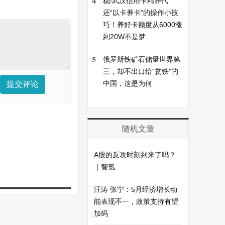
4
稳!武汉信用卡精养代
还“以卡养卡”的操作小技
巧！养好卡额度从6000涨
到20W不是梦
5
俄罗斯铁矿石储量世界第
三，却不出口给“贫铁”的
中国，这是为何
提交评论
随机文章
A股的反攻时刻到来了吗？
｜智氪
汪涛 张宁：5月经济增长动
能表现不一，政策支持有望
加码