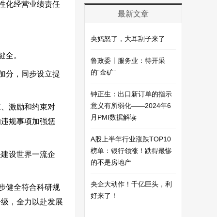
性化经营业绩责任
最新文章
央妈怒了，大耳刮子来了
健全。
鲁政委丨服务业：待开采
的“金矿”
加分，同步设立提
钟正生：出口新订单的指示
意义有所弱化——2024年6
重、激励和约束对
月PMI数据解读
的违规事项加强惩
A股上半年行业涨跌TOP10
榜单：银行领涨！跌得最惨
快建设世界一流企
的不是房地产
央企大动作！千亿巨头，利
步健全符合科研规
好来了！
升级，全力以赴发展