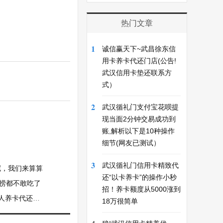
热门文章
1
诚信赢天下~武昌徐东信
用卡养卡代还门店(公告!
武汉信用卡垫还联系方
式）
2
武汉循礼门支付宝花呗提
现当面2分钟交易成功到
账,解析以下是10种操作
细节(网友已测试）
3
武汉循礼门信用卡精致代
呢，我们来算算
还“以卡养卡”的操作小秒
底捞都不敢吃了
招！养卡额度从5000涨到
卡代还公司?
18万很简单