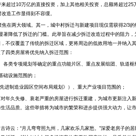
带来超过10万亿的直接投资，加上其他相关投资，总额将超过25
村改造工作显得刻不容缓。
聚焦在两大领域。其一，城中村拆迁与新建项目现仅需获得2/3
显著降低了拆迁的门槛。此举旨在减少拆迁改造过程中的阻力，
围，不仅覆盖了传统的拆迁区域，更将周边的低效用地一并纳入
定了四类房屋将优先纳入拆迁范围：
、各类专项规划等确定的重点功能片区、重点发展组团、轨道枢
基础设施范围的；
0大先进制造业园区空间布局规划》）、重大产业项目范围的；
面对年久失修、衰老严重的房屋进行拆迁重建，为城市更新注入
和生活品质。这些举措将为城市的繁荣和进步提供强大动力，让
古诗云：“月儿弯弯照九州，几家欢乐几家愁。”深爱老房子的居