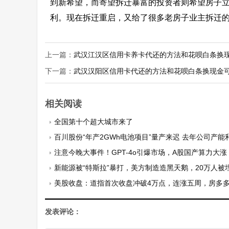
到新希望，而寄望拆迁暴富的投资者则希望房子
利。现在拆迁重启，又给了很多老房子业主拆迁
上一篇：
武汉江汉区信用卡养卡代还的方法和花呗白条换
下一篇：
武汉汉阳区信用卡代还的方法和花呗白条换现金
相关阅读
全国第十个超大城市来了
百川股份“年产2GWh电池项目”量产来迟 去年公司产能利用率
注意今晚大事件！GPT-4o引爆市场，A股国产算力大涨
新能源被“特斯拉”暴打，美方制造造黑天鹅，20万人被
美股收盘：道指首次收盘冲破4万点，连涨五周，房多多
发表评论：