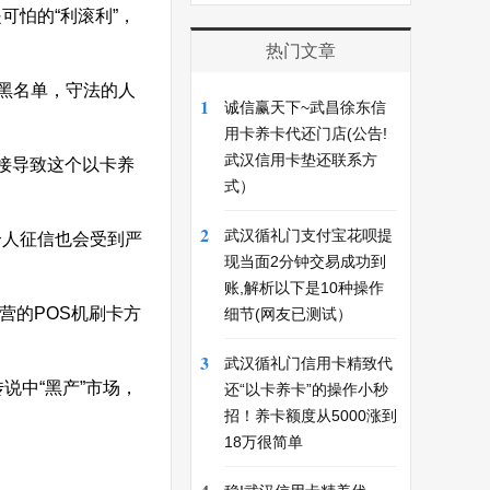
怕的“利滚利”，
热门文章
黑名单，守法的人
1
诚信赢天下~武昌徐东信
用卡养卡代还门店(公告!
武汉信用卡垫还联系方
接导致这个以卡养
式）
2
武汉循礼门支付宝花呗提
个人征信也会受到严
现当面2分钟交易成功到
账,解析以下是10种操作
营的POS机刷卡方
细节(网友已测试）
3
武汉循礼门信用卡精致代
说中“黑产”市场，
还“以卡养卡”的操作小秒
招！养卡额度从5000涨到
18万很简单