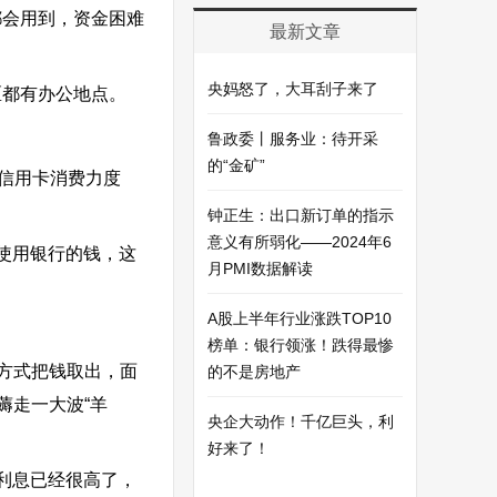
都会用到，资金困难
最新文章
央妈怒了，大耳刮子来了
洲区都有办公地点。
鲁政委丨服务业：待开采
的“金矿”
信用卡消费力度
钟正生：出口新订单的指示
意义有所弱化——2024年6
使用银行的钱，这
月PMI数据解读
A股上半年行业涨跌TOP10
榜单：银行领涨！跌得最惨
方式把钱取出，面
的不是房地产
薅走一大波“羊
央企大动作！千亿巨头，利
好来了！
利息已经很高了，