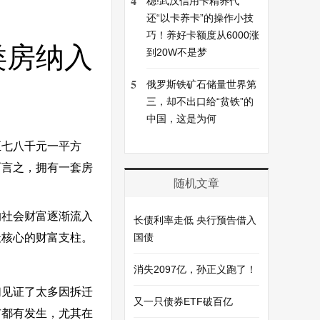
4
稳!武汉信用卡精养代
还“以卡养卡”的操作小技
巧！养好卡额度从6000涨
类房纳入
到20W不是梦
5
俄罗斯铁矿石储量世界第
三，却不出口给“贫铁”的
中国，这是为何
至七八千元一平方
而言之，拥有一套房
随机文章
的社会财富逐渐流入
长债利率走低 央行预告借入
最核心的财富支柱。
国债
消失2097亿，孙正义跑了！
们见证了太多因拆迁
又一只债券ETF破百亿
市都有发生，尤其在