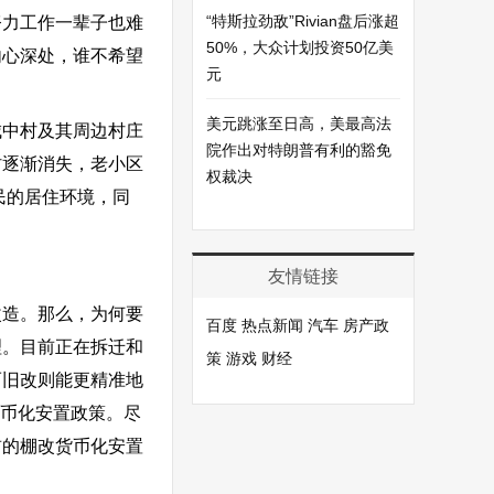
“特斯拉劲敌”Rivian盘后涨超
努力工作一辈子也难
50%，大众计划投资50亿美
内心深处，谁不希望
元
美元跳涨至日高，美最高法
城中村及其周边村庄
院作出对特朗普有利的豁免
村逐渐消失，老小区
权裁决
民的居住环境，同
友情链接
改造。那么，为何要
百度
热点新闻
汽车
房产政
理。目前正在拆迁和
策
游戏
财经
而旧改则能更精准地
货币化安置政策。尽
前的棚改货币化安置