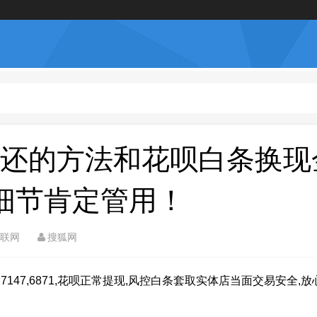
还的方法和花呗白条换现
细节肯定管用！
联网
搜狐网
147,6871,花呗正常提现,风控白条套取实体店当面交易安全,