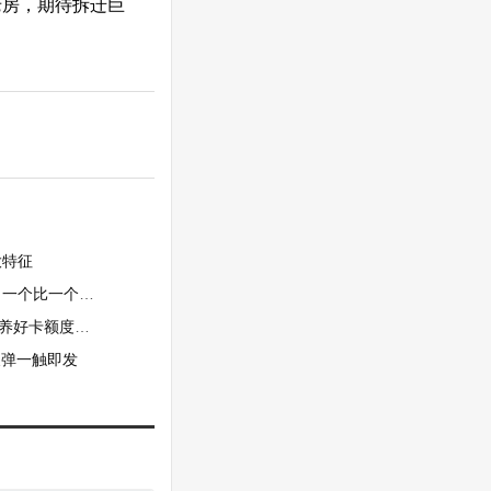
老房，期待拆迁巨
大特征
比一个闹心！
涨到20W不是梦
反弹一触即发