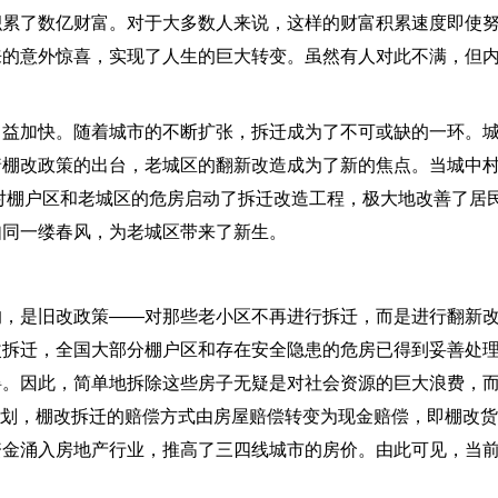
积累了数亿财富。对于大多数人来说，这样的财富积累速度即使
来的意外惊喜，实现了人生的巨大转变。虽然有人对此不满，但
日益加快。随着城市的不断扩张，拆迁成为了不可或缺的一环。
着棚改政策的出台，老城区的翻新改造成为了新的焦点。当城中
针对棚户区和老城区的危房启动了拆迁改造工程，极大地改善了居
如同一缕春风，为老城区带来了新生。
的，是旧改政策——对那些老小区不再进行拆迁，而是进行翻新
改拆迁，全国大部分棚户区和存在安全隐患的危房已得到妥善处
碍。因此，简单地拆除这些房子无疑是对社会资源的巨大浪费，
”计划，棚改拆迁的赔偿方式由房屋赔偿转变为现金赔偿，即棚改
资金涌入房地产行业，推高了三四线城市的房价。由此可见，当