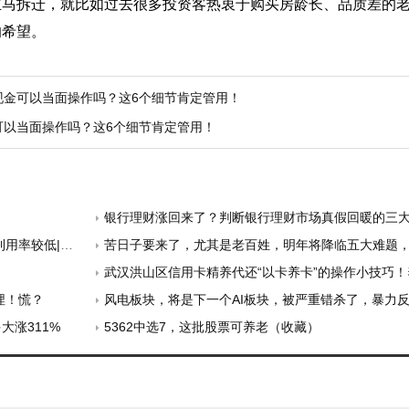
立马拆迁，就比如过去很多投资客热衷于购买房龄长、品质差的
的希望。
现金可以当面操作吗？这6个细节肯定管用！
可以当面操作吗？这6个细节肯定管用！
银行理财涨回来了？判断银行理财市场真假回暖的三
较低|速读公告
苦日子要来了，尤其是老百姓，明年将降临五大难题，一个
武汉洪山区信用卡精养代还“以卡养卡”的操作小技巧！养好卡额度从6000
埋！慌？
风电板块，将是下一个AI板块，被严重错杀了，暴力
大涨311%
5362中选7，这批股票可养老（收藏）