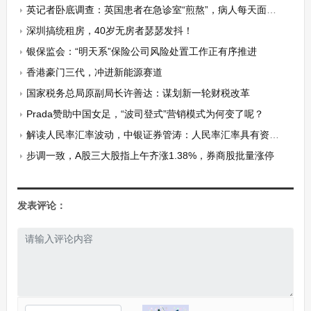
英记者卧底调查：英国患者在急诊室“煎熬”，病人每天面临痛苦和侮辱
深圳搞统租房，40岁无房者瑟瑟发抖！
银保监会：“明天系”保险公司风险处置工作正有序推进
香港豪门三代，冲进新能源赛道
国家税务总局原副局长许善达：谋划新一轮财税改革
Prada赞助中国女足，“波司登式”营销模式为何变了呢？
解读人民率汇率波动，中银证券管涛：人民率汇率具有资产价格属性
步调一致，A股三大股指上午齐涨1.38%，券商股批量涨停
发表评论：