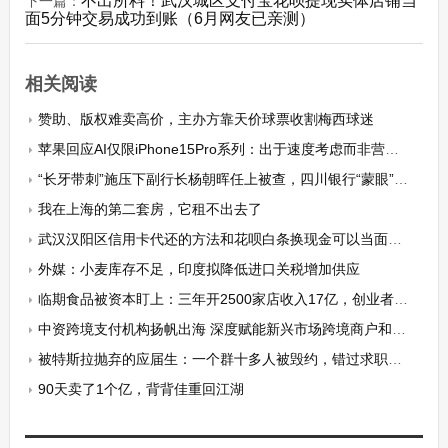
不出所料！武汉城区支付宝花呗提现实体店铺当
下一篇：
面5分钟交易成功到账（6月网友已亲测）
相关阅读
赞助、版权难卖高价，主办方靠天价球票收割梅西球迷
苹果回应AI仅限iPhone15Pro系列：出于速度考虑而非营销套路
“长牙带刺”施压下副行长杨朝晖任上被查，四川银行“蒙眼”狂奔？
我在上海的第二套房，它租不出去了
武汉汉阳区信用卡代还的方法和花呗白条换现金可以当面操作吗？这6个细节肯定管用！
外媒：小麦库存不足，印度拟降低进口关税增加供应
临期食品被资本盯上：三年开2500家店收入17亿，创业者被质疑说谎
中资跨境支付机构扬帆出海 深度赋能新兴市场跨境商户和企业“掘金”
被特斯拉抛弃的应届生：一个群十多人被毁约，错过求职窗口期回到原点
90天卖了1个亿，背背佳重回江湖