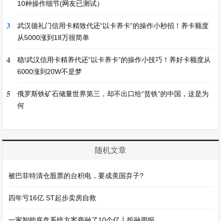
10种操作细节(网友已测试）
3
武汉循礼门信用卡精致代还“以卡养卡”的操作小秒招！养卡额度
从5000涨到18万很简单
4
稳!武汉信用卡精养代还“以卡养卡”的操作小技巧！养好卡额度从
6000涨到20W不是梦
5
俄罗斯铁矿石储量世界第三，却不出口给“贫铁”的中国，这是为
何
随机文章
被巴菲特清仓股票的台积电，要成美国弃子?
四年亏16亿 ST起步卖房自救
一家智能底盘系统方案商融了10个亿丨投融周报