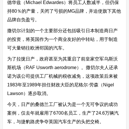
德华兹（Michael Edwardes）将员工人数减半，但仍保
持80％的产量，关闭了亏损的MG品牌，并迫使旗下其他
品牌自负盈亏。
撒切尔计划的一个主要部分还包括吸引日本制造商日产
的投资，将英国作为一个商业友好的中转站，用于制造
可大量销往欧洲邻国的汽车。
为了拉拢日产，政府甚至为其重启了前皇家空军乌斯沃
斯机场（RAF Usworth aerodrome）。撒切尔夫人还承
诺为该公司提供工厂机械的税收减免，这项政策后来被
1983年至1989年担任财政大臣的尼格尔·劳森（Nigel
Lawson）逐步取消。
今天，日产的桑德兰工厂被认为是一个无可争议的成功
案例，仅去年就雇用了6700名员工，生产了24.6万辆汽
车，与捷豹路虎争夺英国汽车生产的头把交椅。