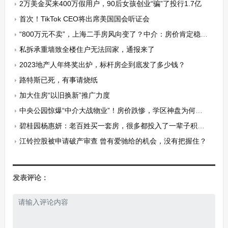
2万美金买来400万假用户，90后女孩创业“骗”了投行1.7亿
首次！TikTok CEO将出席美国国会听证会
“800万元不卖”，上海二手房风向变了？中介：房价肯定稳住了
私拆承重墙致全楼住户无法回家，通报来了
2023地产人年终奖出炉，标杆房企到底发了多少钱？
路特斯已死，有事请烧纸
加大住房“以旧换新”推广力度
中央公园惊爆“中介大战物业”！房价跌惨，学区神盘为何掉落神坛
碧桂园杨惠妍：老百姓买一套房，很多都投入了一辈子积蓄，必须保交房
江铃控股被申请破产审查 曾有爱驰给的机会，没有把握住？
发表评论：