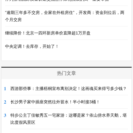
“逾期三年多不交房，全家在外租房住”，开发商：资金到位后，两
个月交房
继续降价！北京一四环新房单价直降超1万开盘
中央定调！去库存，开始了！
热门文章
1
西游那些事：主播梧桐宣布离别决定！这画魂买来得亏多少钱？
2
长沙男子家中插座突然往外冒水！半小时接3桶！
3
特步公主丁佳敏秀五一宅家游：这哪是家？依山傍水养天鹅，堪
比度假风景区