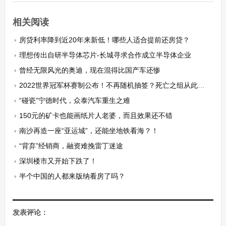
相关阅读
房贷利率降到近20年来新低！哪些人适合提前还房贷？
理想传出自研半导体芯片-长城寻求合作成立半导体企业
曾经无限风光的奥迪，现在混得比国产车还惨
2022世界冠军杯赛制公布！不再随机抽签？死亡之组从此成为历史
“碰瓷”宁德时代，众泰汽车重生之难
150元的矿卡也能画纸片人老婆，而且效果还不错
南沙再造一座“亚运城”，还能坐地铁看海？！
“背弃”经销商，融资难挽雷丁迷途
深圳楼市又开始下跌了！
半个中国的人都来版纳看房了吗？
发表评论：