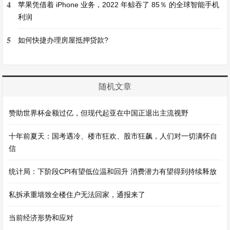
4
苹果凭借着 iPhone 业务，2022 年鲸吞了 85％ 的全球智能手机
利润
5
如何快捷办理房屋抵押贷款?
随机文章
赞助世界杯金额过亿，但现代起亚在中国正退出主流视野
十年前夏天：国考遇冷、楼市狂欢、股市狂飙，人们对一切满怀自
信
统计局：下阶段CPI有望低位温和回升 消费潜力有望得到持续释放
私拆承重墙致全楼住户无法回家，通报来了
当前经济形势和应对