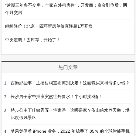
“逾期三年多不交房，全家在外租房住”，开发商：资金到位后，两
个月交房
继续降价！北京一四环新房单价直降超1万开盘
中央定调！去库存，开始了！
热门文章
1
西游那些事：主播梧桐宣布离别决定！这画魂买来得亏多少钱？
2
长沙男子家中插座突然往外冒水！半小时接3桶！
3
特步公主丁佳敏秀五一宅家游：这哪是家？依山傍水养天鹅，堪
比度假风景区
4
苹果凭借着 iPhone 业务，2022 年鲸吞了 85％ 的全球智能手机