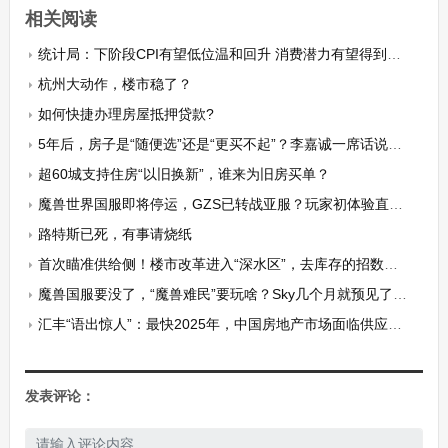
相关阅读
统计局：下阶段CPI有望低位温和回升 消费潜力有望得到持续释放
杭州大动作，楼市稳了？
如何快捷办理房屋抵押贷款?
5年后，房子是“随便选”还是“更买不起”？李嘉诚一席话说透了
超60城支持住房“以旧换新”，谁来为旧房买单？
魔兽世界国服即将停运，GZS已转战亚服？玩家初体验直言遇坑了！
路特斯已死，有事请烧纸
首次瞄准供给侧！楼市改革进入“深水区”，去库存的招数越来越猛
魔兽国服要没了，“魔兽难民”要玩啥？Sky几个月就预见了答案！
汇丰“语出惊人”：最快2025年，中国房地产市场面临供应短缺！
发表评论：