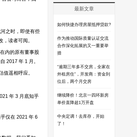
最新文章
如何快捷办理房屋抵押贷款?
成河之时，即使有些
作为推动国际质量认证交流
改，读者可阅。
合作深化拓展的又一重要举
等在内的原有董事股
措
17 年 1 月。
“逾期三年多不交房，全家在
美元的估值遥相呼应。
外租房住”，开发商：资金到
位后，两个月交房
继续降价！北京一四环新房
1 年 3 月底知乎
单价直降超1万开盘
中央定调！去库存，开始
 2021 年 6
了！