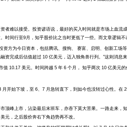
投资者难以接受。投资谚语说，最好的买入时间就是市场上血流
。时间行至9月，知乎股价比之当时更低了一些。而文章逻辑不
融资，投资方为今日资本，包括腾讯、搜狗、 赛富、启明、创新工场
成后估值超过 10 亿美元，迈入独角兽行列。”这则消息来自 20
，总市值 10.17 美元。时间跨越 5 年 6 个月， 知乎两次 10 亿
3 月开始下坡，至 6、7 月急转直下，到如今也没转过心性。在 202
顶峰上市，沾染最后末班车，亦吞下莫大苦果。一路走来，知乎仅在
5 美元，之后股价奔右下角趋势再不改。