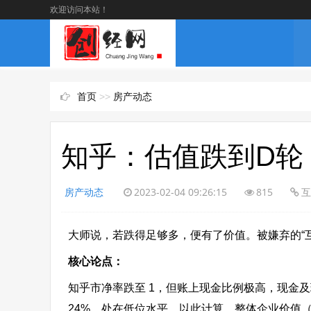
欢迎访问本站！
首页
>>
房产动态
知乎：估值跌到D轮
房产动态
2023-02-04 09:26:15
815
互
​大师说，若跌得足够多，便有了价值。被嫌弃的“互
核心论点：
知乎市净率跌至 1，但账上现金比例极高，现金及现
24%，处在低位水平。以此计算，整体企业价值（E