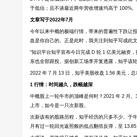
于低估；且不谈最近两年营收增速均高于 100%。
文章写于2022年7月
今年以来中概的极端行情，带来的普遍性下跌让
血是你自己的。正是此时，我关注到知乎写成此文
“知识平台知乎宣布今日完成 D 轮 1 亿美元
东也全部跟投。据创新工场李开复透露，知乎该轮融资完
2022 年 7 月 13 日，知乎美股收盘 1.56 美元
1 行情：时间越久，跌幅越深
中概股上一轮牛市的顶峰是何时？2021 年 2 月。
上市，如今是一只次新股。
次新该有的股路历程，知乎经历的只多不少。于牛市
月有过一轮回光返照般的低点翻倍反弹，至 13.8