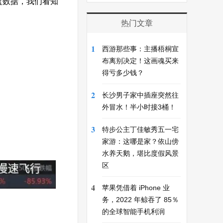
收盘数据，我们看知
热门文章
1
西游那些事：主播梧桐宣
布离别决定！这画魂买来
得亏多少钱？
2
长沙男子家中插座突然往
外冒水！半小时接3桶！
3
特步公主丁佳敏秀五一宅
家游：这哪是家？依山傍
水养天鹅，堪比度假风景
区
4
苹果凭借着 iPhone 业
务，2022 年鲸吞了 85％
的全球智能手机利润