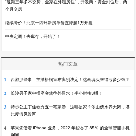
“逾期三年多不交房，全家在外租房住”，开发商：资金到位后，两
个月交房
继续降价！北京一四环新房单价直降超1万开盘
中央定调！去库存，开始了！
热门文章
1
西游那些事：主播梧桐宣布离别决定！这画魂买来得亏多少钱？
2
长沙男子家中插座突然往外冒水！半小时接3桶！
3
特步公主丁佳敏秀五一宅家游：这哪是家？依山傍水养天鹅，堪
比度假风景区
4
苹果凭借着 iPhone 业务，2022 年鲸吞了 85％ 的全球智能手机
利润