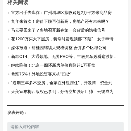
相关阅读
官方出手去库存：广州增城区拟收购超2万平方米商品房
九年来首次！房价下跌再创新高，房地产还有未来吗？
马云要回来了？多地召开新春第一会背后的隐秘信号
花1200万买大平层房，装修时发现顶部“下陷”，女子申请退房两年无果
媒体报道：碧桂园继续大规模调整 合并多个区域公司
新款CT4、大通领地、无界PRO等，年底买车必看这波新车！
继续降价！北京一四环新房单价直降超1万开盘
暴涨75%！外地投资客来杭“扫货”
“逾期三年多不交房，全家在外租房住”，开发商：资金到位后，两个月交房
天美宣布梅西版权已拿到，孙悟空加强后巨帅，云缨成为世冠宣传者
发表评论：