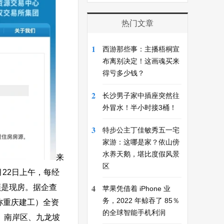
热门文章
1
西游那些事：主播梧桐宣
布离别决定！这画魂买来
得亏多少钱？
2
长沙男子家中插座突然往
外冒水！半小时接3桶！
3
特步公主丁佳敏秀五一宅
家游：这哪是家？依山傍
水养天鹅，堪比度假风景
来
区
22日上午，每经
4
须是现房。据企查
苹果凭借着 iPhone 业
务，2022 年鲸吞了 85％
称重庆建工）全资
的全球智能手机利润
、南岸区、九龙坡