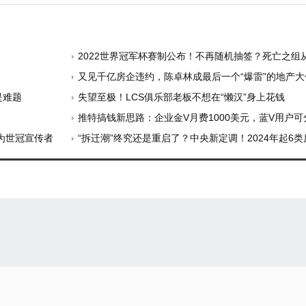
2022世界冠军杯赛制公布！不再随机抽签？死亡之组
又见千亿房企违约，陈卓林成最后一个“爆雷”的地产大
是难题
失望至极！LCS俱乐部老板不想在“懒汉”身上花钱
推特搞钱新思路：企业金V月费1000美元，蓝V用户
为世冠宣传者
“拆迁潮”终究还是重启了？中央新定调！2024年起6类房