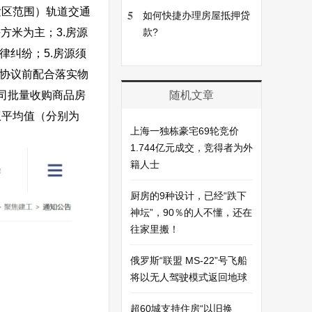
发区范围）轨道交通
5
如何快捷办理房屋抵押贷
款?
方米为主；3.房源
律纠纷；5.房源须
购协议前配合落实物
随机文章
司批量收购商品房
权平均值（分别为
上海一独栋豪宅69轮竞价
1.744亿元成交，竞得者为外
籍人士
厨房的9种设计，已经“跌下
神坛”，90％的人不懂，还在
往家里搬！
俄罗斯“联盟 MS-22”号飞船
将以无人驾驶模式返回地球
超60城支持住房“以旧换