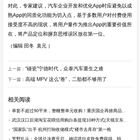
对此，专家建议，汽车企业开发和优化App时应避免以成
熟App的同质化功能为切入点，基于多数用户对付费使用
接受度不高的现状，将用户量作为推出App的重要价值所
在，将产品定位和摒弃思维误区放在第一位。
（编辑 田冬 袁元 ）
“碰瓷”宁德时代，众泰汽车重生之难
上一篇：
高端 MPV 这么“卷”，二胎都不够用了
下一篇：
相关阅读
单套不超过90平米，整幢整单元收购！重庆国企再掀商品房收购潮，已有多个项目进行申报
武汉汉口后湖淘宝花呗信用购白条提现10种方式(天猫京东旗舰店支持线下当面交易)
“国家队”出手 杭州打响收储模式“楼市去库存”第一枪
荒野乱斗：全球总决赛开启，神话塔拉皮肤免费获得，特效太炫酷