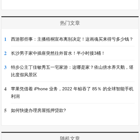
热门文章
1
西游那些事：主播梧桐宣布离别决定！这画魂买来得亏多少钱？
2
长沙男子家中插座突然往外冒水！半小时接3桶！
3
特步公主丁佳敏秀五一宅家游：这哪是家？依山傍水养天鹅，堪
比度假风景区
4
苹果凭借着 iPhone 业务，2022 年鲸吞了 85％ 的全球智能手机
利润
5
如何快捷办理房屋抵押贷款?
随机文章