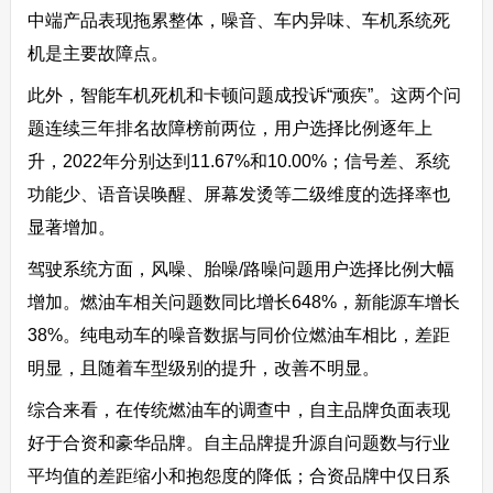
中端产品表现拖累整体，噪音、车内异味、车机系统死
机是主要故障点。
此外，智能车机死机和卡顿问题成投诉“顽疾”。这两个问
题连续三年排名故障榜前两位，用户选择比例逐年上
升，2022年分别达到11.67%和10.00%；信号差、系统
功能少、语音误唤醒、屏幕发烫等二级维度的选择率也
显著增加。
驾驶系统方面，风噪、胎噪/路噪问题用户选择比例大幅
增加。燃油车相关问题数同比增长648%，新能源车增长
38%。纯电动车的噪音数据与同价位燃油车相比，差距
明显，且随着车型级别的提升，改善不明显。
综合来看，在传统燃油车的调查中，自主品牌负面表现
好于合资和豪华品牌。自主品牌提升源自问题数与行业
平均值的差距缩小和抱怨度的降低；合资品牌中仅日系