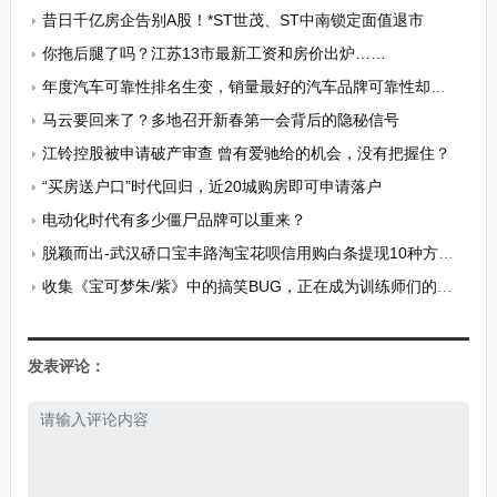
昔日千亿房企告别A股！*ST世茂、ST中南锁定面值退市
你拖后腿了吗？江苏13市最新工资和房价出炉……
年度汽车可靠性排名生变，销量最好的汽车品牌可靠性却最差？
马云要回来了？多地召开新春第一会背后的隐秘信号
江铃控股被申请破产审查 曾有爱驰给的机会，没有把握住？
“买房送户口”时代回归，近20城购房即可申请落户
电动化时代有多少僵尸品牌可以重来？
脱颖而出-武汉硚口宝丰路淘宝花呗信用购白条提现10种方式(天猫京东旗舰店支持线下当面交易)
收集《宝可梦朱/紫》中的搞笑BUG，正在成为训练师们的潮流
发表评论：