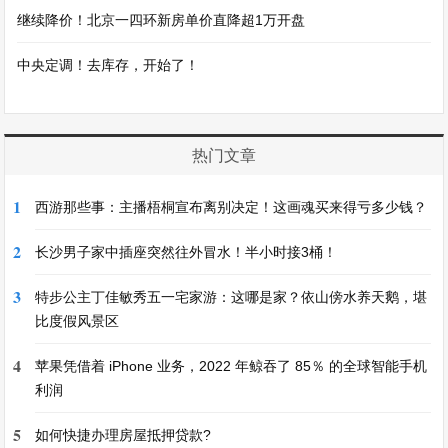
继续降价！北京一四环新房单价直降超1万开盘
中央定调！去库存，开始了！
热门文章
1
西游那些事：主播梧桐宣布离别决定！这画魂买来得亏多少钱？
2
长沙男子家中插座突然往外冒水！半小时接3桶！
3
特步公主丁佳敏秀五一宅家游：这哪是家？依山傍水养天鹅，堪
比度假风景区
4
苹果凭借着 iPhone 业务，2022 年鲸吞了 85％ 的全球智能手机
利润
5
如何快捷办理房屋抵押贷款?