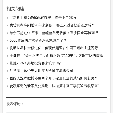
相关阅读
【新机】华为P60配置曝光：终于上了2K屏
房贷利率降到近20年来新低！哪些人适合提前还房贷？
单套不超过90平米，整幢整单元收购！重庆国企再掀商品房收购潮，已有多个项目进行申报
Jeep背后的广汽菲克怎么就破产了？
赞助世界杯金额过亿，但现代起亚在中国正退出主流视野
王健林：“买三不买二，面积不超过110平”，这是市场的选择
暴涨75%！外地投资客来杭“扫货”
注意看，这个男人用实力毁掉了暴雪公司
创始人沈晖微博停更两个月，销量低迷的威马如何赶路？
贾跃亭造的新车又要延期！法拉第未来三季度净亏收窄至1亿美元
发表评论：