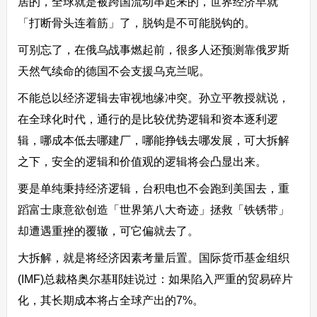
居的，全球就是被跨国流动串起来的，世界经济早就
「打断骨头连着筋」了，脱钩是不可能脱钩的。
可别忘了，在俄乌战事燃起前，很多人还预测靠俄罗斯
天然气续命的德国不会支援乌克兰呢。
不能总以经济逻辑去审视地缘冲突。孙立平教授就说，
在全球化时代，通行的是比较优势逻辑和资本逐利逻
辑，哪成本低去哪建厂，哪能挣钱去哪发展，可大拆解
之下，安全的逻辑和价值观的逻辑将会凸显出来。
要是单纯秉持经济逻辑，台积电也不会跑到美国去，重
蹈富士康意欲创造「世界第八大奇迹」拯救「铁锈带」
却遭遇重挫的覆辙，可它偏就去了。
大拆解，就是将经济因素考量后置。国际货币基金组织
(IMF)总裁格奥尔基耶娃说过：如果陷入严重的贸易碎片
化，其长期成本将占全球产出的7%。