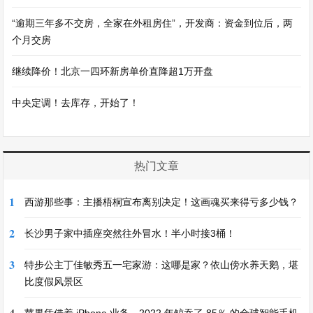
“逾期三年多不交房，全家在外租房住”，开发商：资金到位后，两
个月交房
继续降价！北京一四环新房单价直降超1万开盘
中央定调！去库存，开始了！
热门文章
1
西游那些事：主播梧桐宣布离别决定！这画魂买来得亏多少钱？
2
长沙男子家中插座突然往外冒水！半小时接3桶！
3
特步公主丁佳敏秀五一宅家游：这哪是家？依山傍水养天鹅，堪
比度假风景区
4
苹果凭借着 iPhone 业务，2022 年鲸吞了 85％ 的全球智能手机