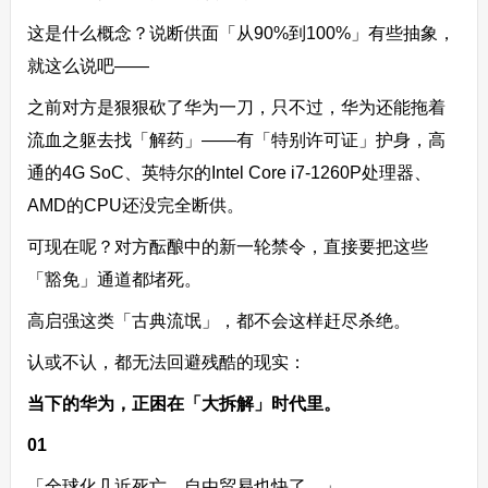
这是什么概念？说断供面「从90%到100%」有些抽象，
就这么说吧——
之前对方是狠狠砍了华为一刀，只不过，华为还能拖着
流血之躯去找「解药」——有「特别许可证」护身，高
通的4G SoC、英特尔的Intel Core i7-1260P处理器、
AMD的CPU还没完全断供。
可现在呢？对方酝酿中的新一轮禁令，直接要把这些
「豁免」通道都堵死。
高启强这类「古典流氓」，都不会这样赶尽杀绝。
认或不认，都无法回避残酷的现实：
当下的华为，正困在「大拆解」时代里。
01
「全球化几近死亡，自由贸易也快了。」