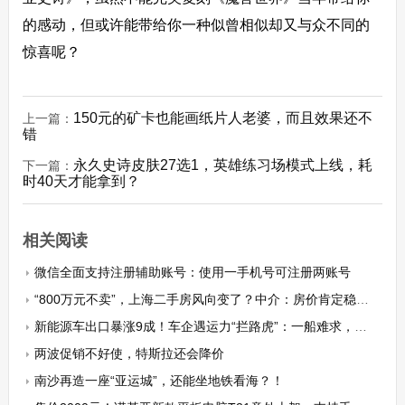
的感动，但或许能带给你一种似曾相似却又与众不同的
惊喜呢？
150元的矿卡也能画纸片人老婆，而且效果还不
上一篇：
错
永久史诗皮肤27选1，英雄练习场模式上线，耗
下一篇：
时40天才能拿到？
相关阅读
微信全面支持注册辅助账号：使用一手机号可注册两账号
“800万元不卖”，上海二手房风向变了？中介：房价肯定稳住了
新能源车出口暴涨9成！车企遇运力“拦路虎”：一船难求，排队要等2个月
两波促销不好使，特斯拉还会降价
南沙再造一座“亚运城”，还能坐地铁看海？！