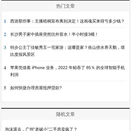
热门文章
1
西游那些事：主播梧桐宣布离别决定！这画魂买来得亏多少钱？
2
长沙男子家中插座突然往外冒水！半小时接3桶！
3
特步公主丁佳敏秀五一宅家游：这哪是家？依山傍水养天鹅，堪
比度假风景区
4
苹果凭借着 iPhone 业务，2022 年鲸吞了 85％ 的全球智能手机
利润
5
如何快捷办理房屋抵押贷款?
随机文章
泡沫退去，广州“老破小”二手房卖疯了？