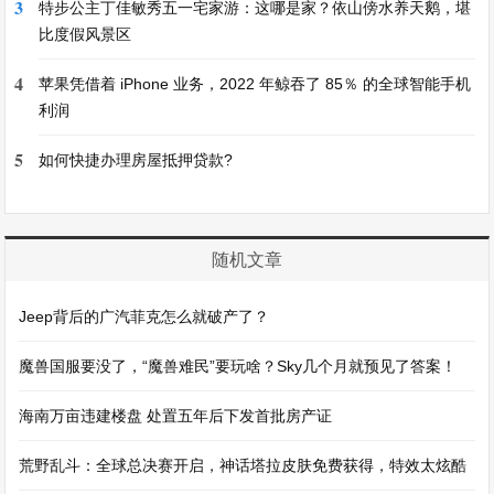
3
特步公主丁佳敏秀五一宅家游：这哪是家？依山傍水养天鹅，堪
比度假风景区
4
苹果凭借着 iPhone 业务，2022 年鲸吞了 85％ 的全球智能手机
利润
5
如何快捷办理房屋抵押贷款?
随机文章
Jeep背后的广汽菲克怎么就破产了？
魔兽国服要没了，“魔兽难民”要玩啥？Sky几个月就预见了答案！
海南万亩违建楼盘 处置五年后下发首批房产证
荒野乱斗：全球总决赛开启，神话塔拉皮肤免费获得，特效太炫酷