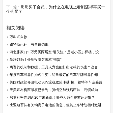
明明买了会员，为什么在电视上看剧还得再买一
下一篇：
个会员？
相关阅读
万科式自救
路特斯已死，有事请烧纸
河北张家口“6万元买两居室”引关注：是老小区步梯楼，没有房产证
暴涨75%！外地投资客来杭“扫货”
离谱的机制和数据，工具人竟也能打出法核的伤害？这合理吗？
年度汽车可靠性排名生变，销量最好的汽车品牌可靠性却最差？
美国财政部修改电动SUV退税政策 特斯拉、福特等车企受益
天美宣布梅西版权已拿到，孙悟空加强后巨帅，云缨成为世冠宣传者
房贷利率降到近20年来新低！哪些人适合提前还房贷？
比亚迪否认有关钠离子电池的信息，但其上车计划相对激进