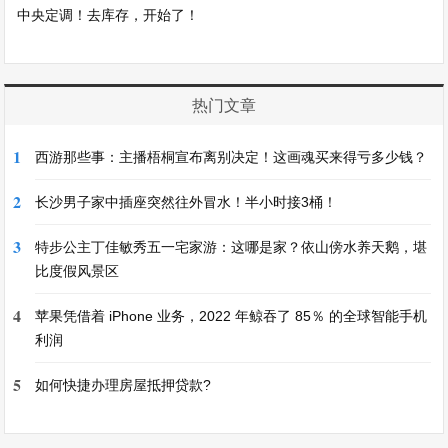
中央定调！去库存，开始了！
热门文章
1
西游那些事：主播梧桐宣布离别决定！这画魂买来得亏多少钱？
2
长沙男子家中插座突然往外冒水！半小时接3桶！
3
特步公主丁佳敏秀五一宅家游：这哪是家？依山傍水养天鹅，堪
比度假风景区
4
苹果凭借着 iPhone 业务，2022 年鲸吞了 85％ 的全球智能手机
利润
5
如何快捷办理房屋抵押贷款?