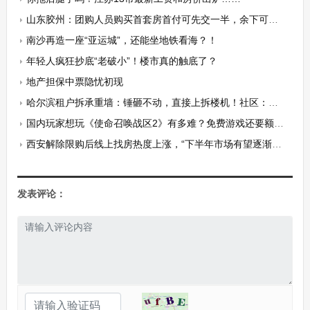
山东胶州：团购人员购买首套房首付可先交一半，余下可缓交1-2年
南沙再造一座“亚运城”，还能坐地铁看海？！
年轻人疯狂抄底“老破小”！楼市真的触底了？
地产担保中票隐忧初现
哈尔滨租户拆承重墙：锤砸不动，直接上拆楼机！社区：每户日补200
国内玩家想玩《使命召唤战区2》有多难？免费游戏还要额外掏钱玩
西安解除限购后线上找房热度上涨，“下半年市场有望逐渐回暖”
发表评论：