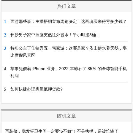
热门文章
1
西游那些事：主播梧桐宣布离别决定！这画魂买来得亏多少钱？
2
长沙男子家中插座突然往外冒水！半小时接3桶！
3
特步公主丁佳敏秀五一宅家游：这哪是家？依山傍水养天鹅，堪
比度假风景区
4
苹果凭借着 iPhone 业务，2022 年鲸吞了 85％ 的全球智能手机
利润
5
如何快捷办理房屋抵押贷款?
随机文章
再装修，我发誓卫生间一定要“6不做”！不是执拗，是被坑惨了