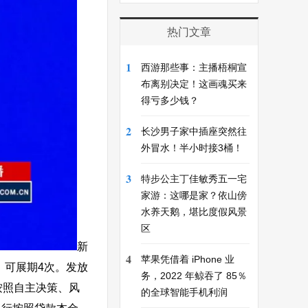
热门文章
1
西游那些事：主播梧桐宣
布离别决定！这画魂买来
得亏多少钱？
2
长沙男子家中插座突然往
外冒水！半小时接3桶！
3
特步公主丁佳敏秀五一宅
家游：这哪是家？依山傍
水养天鹅，堪比度假风景
区
新
4
苹果凭借着 iPhone 业
，可展期4次。发放
务，2022 年鲸吞了 85％
按照自主决策、风
的全球智能手机利润