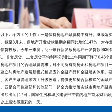
以下几个方面的工作：一是保持房地产融资稳中有升。继续落实好
期
。截至3月末，房地产开发贷款展期余额同比增长147%，对存
信贷投放。今年一季度，商业银行新发放房地产开发贷款9636
。首套房贷、二套房贷平均利率分别比上年同期下降了0.43个百
和房地产项目的合理融资需求，
对不同所有制房企和房地产项目
是建立与房地产发展新模式相适应的金融产品和金融服务体系。
理、客户关系管理等方面升级改造，提供更加契合新模式的金融
性。四是会同住建部和其他部门一起全力推动落实城市房地产融
出尽出5月17日，国家住房和城乡建设部主管的地产首席财经融
地产史上最浓墨重彩的一天。