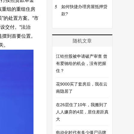
银行按照贷款本金
5
如何快捷办理房屋抵押贷
该重组的重组住房
款?
”的处置方案。“市
建设交付。
“法治
益摆到首要位置。
随机文章
关。
江铃控股被申请破产审查 曾
有爱驰给的机会，没有把握
住？
花9000买了套房后，我在云
南隐居了
在26层住了10年，我搬到了
人人嫌弃的4层，居住差距真
大
电动化时代有多少僵尸品牌