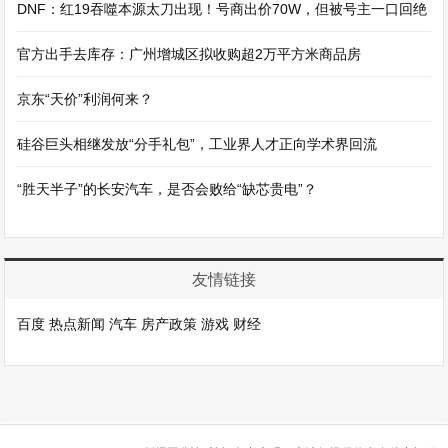
DNF：红19吞噬本源太刀出现！号商出价70W，但被号主一口回绝
官方出手去库存：广州增城区拟收购超2万平方米商品房
京东“天价”利润何来？
硅谷巨头相继发放“分手礼包”，工业界人才正向学术界回流
“胜天半子”的长安汽车，是否会败给“缺芯贵电”？
友情链接
百度
热点新闻
汽车
房产政策
游戏
财经