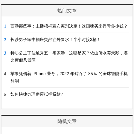
热门文章
1
西游那些事：主播梧桐宣布离别决定！这画魂买来得亏多少钱？
2
长沙男子家中插座突然往外冒水！半小时接3桶！
3
特步公主丁佳敏秀五一宅家游：这哪是家？依山傍水养天鹅，堪
比度假风景区
4
苹果凭借着 iPhone 业务，2022 年鲸吞了 85％ 的全球智能手机
利润
5
如何快捷办理房屋抵押贷款?
随机文章