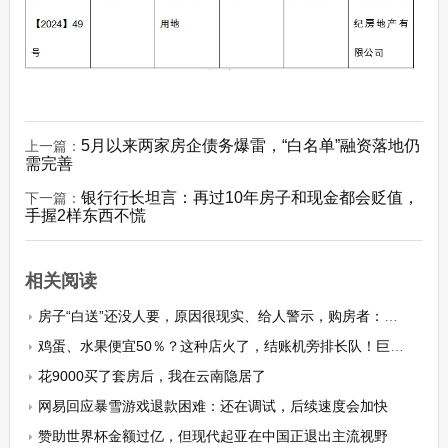
5月以来两家房企债务爆雷，“白名单”融资落地仍
上一篇：
需完善
银行行长坦言：再过10年房子和现金都会贬值，
下一篇：
手握2样东西不慌
相关阅读
房子“白送”还没人要，原因很现实、给人警示，购房者：首付、房贷全赔光
鸡蛋、水果便宜50％？这种店火了，结账机旁排长队！巨头纷纷布局，有企业营收增速近550％
花9000买了套房后，我在云南隐居了
网易回应暴雪游戏退款困难：还在调试，后续速度会加快
赞助世界杯金额过亿，但现代起亚在中国正退出主流视野