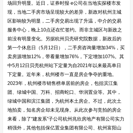
场回升明显。近日，证券时报·e公司在当地实探楼市发
现，当地二手房市场呈现较大的差异，新政对杭州主城
区影响较为明显，二手房交易出现了升温，中介的交易
服务中心，晚上10点还在忙签约。而非主城区与新政之
前没有明显变化。另据杭州贝壳研究院数据，新政后的
第一个休息日（5月12日），二手房咨询量增加34%，买
卖房源增加12%，带看量增加76%，下定增加107%。其
中5月12日贝壳杭州站下定量为自2021年以来最高单日
下定量。近年来，杭州楼市一直是房企争夺的重地。
2023年，杭州楼市销售榜单居前的房企，包括滨江集
团、绿城中国、万科、招商蛇口、华润置业等。其中，
绿城中国和滨江集团，为杭州本土房企。不过，此次土
地拍卖，知名房企却未见现身。从此次参与竞拍的房企
来看，除了“建发系”子公司杭州兆欣房地产有限公司实力
稍强外，其他包括保亿置业集团有限公司、杭州富阳山