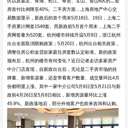
区以及嘉定、青浦、松江、奉贤、宝山、金山6区的二套
房首付比例降至40%。二手房方面，上海房地产中心交
易数据显示，新政后的首个周末5月18日、19日，上海二
手房累计网签1549套。而新政前5月首个周末，上海二手
房网签量为520套。杭州楼市持续升温5月9日，浙江杭州
出台全面取消限购政策；5月20日，杭州出台相关政策，
调整住房公积金贷款家庭住房套数认定标准。新的政策
颁布后，杭州的楼市有何变化？近日记者走访多家房产
中介门店发现，自新政出台后，无论是二手房市场的挂
牌量、新增客源量，还是带看客户数量、成交量环比4月
份都明显上涨。其中一家中介公司5月9日至5月21日与新
政前4月26日至5月8日相比，新增房源量环比上涨
45.9%。新政落地后，部分外地客户也前来咨询和认购。