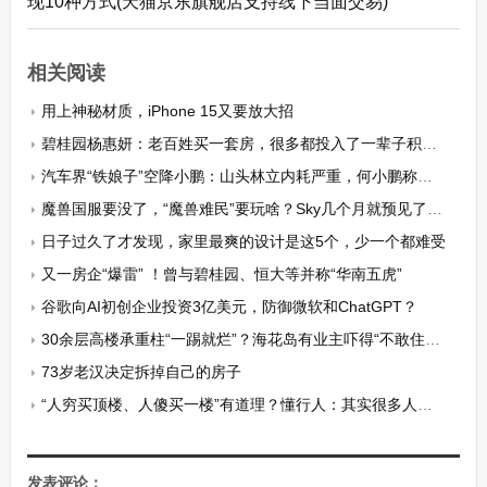
现10种方式(天猫京东旗舰店支持线下当面交易)
相关阅读
用上神秘材质，iPhone 15又要放大招
碧桂园杨惠妍：老百姓买一套房，很多都投入了一辈子积蓄，必须保交房
汽车界“铁娘子”空降小鹏：山头林立内耗严重，何小鹏称已“没有退路”
魔兽国服要没了，“魔兽难民”要玩啥？Sky几个月就预见了答案！
日子过久了才发现，家里最爽的设计是这5个，少一个都难受
又一房企“爆雷” ！曾与碧桂园、恒大等并称“华南五虎”
谷歌向AI初创企业投资3亿美元，防御微软和ChatGPT？
30余层高楼承重柱“一踢就烂”？海花岛有业主吓得“不敢住了”，儋州市住建局：组织专家组现场检查
73岁老汉决定拆掉自己的房子
“人穷买顶楼、人傻买一楼”有道理？懂行人：其实很多人都选错了
发表评论：