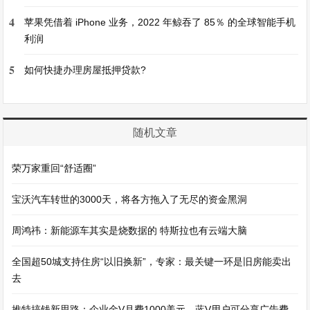
4
苹果凭借着 iPhone 业务，2022 年鲸吞了 85％ 的全球智能手机
利润
5
如何快捷办理房屋抵押贷款?
随机文章
荣万家重回“舒适圈”
宝沃汽车转世的3000天，将各方拖入了无尽的资金黑洞
周鸿祎：新能源车其实是烧数据的 特斯拉也有云端大脑
全国超50城支持住房“以旧换新”，专家：最关键一环是旧房能卖出
去
推特搞钱新思路：企业金V月费1000美元，蓝V用户可分享广告费