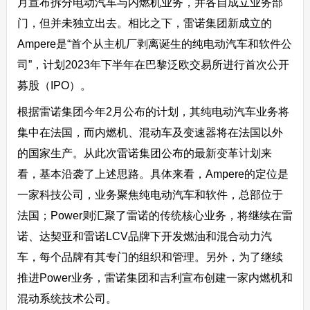
月宣布拆分电动汽车与内燃机业务，并各自成立业务部
门，但并未独立出去。相比之下，雷诺集团新成立的
Ampere是“首个从主机厂剥离诞生的纯电动汽车和软件公
司”，计划2023年下半年在巴黎泛欧交易所进行首次公开
募股（IPO）。
根据雷诺集团今年2月公布的计划，其纯电动汽车业务将
集中在法国，而内燃机、混动车及变速器将在法国以外
的国家生产。从此次雷诺集团公布的最新变革计划来
看，基本沿袭了上述思路。具体来看，Ampere的定位是
一家科技公司，业务聚焦纯电动汽车和软件，总部位于
法国；Power则汇聚了雷诺的传统核心业务，将继续在雷
诺、达契亚和雷诺LCV品牌下开发燃油和混合动力汽
车，每个品牌有其专门的组织和管理。另外，为了继续
推进Power业务，雷诺集团和吉利宣布创建一家内燃机和
混动系统技术公司。