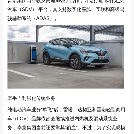
雷诺集团与谷歌及高通加强了合作，计划打造“软件定义
汽车（SDV）”平台，其支持数字化座舱、互联和高级驾
驶辅助系统（ADAS）。
牵手吉利强化传统业务
纯电动汽车业务“单飞”后，雷诺、达契亚和雷诺轻型商用
车（LCV）品牌依然会继续推进内燃机及混动系统业
务，毕竟集团当前还要靠其“输血”。不过，为了实现规模