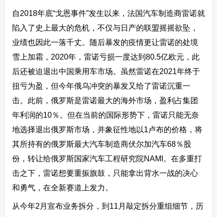
自2018年底“戈恩事件”发生以来，法国汽车制造商雷诺就
陷入了史上最大的危机，不仅与日产的联盟摇摇欲坠，
业绩也因此一落千丈。随后暴发的疫情更让雷诺的处境
雪上加霜，2020年，雷诺亏损一度达到80.5亿欧元，此
后还被迫退出中国乘用车市场。虽然雷诺在2021年终于
扭亏为盈，但今年俄乌冲突的暴发又给了雷诺沉重一
击。此前，俄罗斯是雷诺最大的海外市场，盈利占集团
年利润的10％。但在当前的国际形势下，雷诺只能无奈
地选择退出俄罗斯市场，并象征性地以1卢布的价格，将
其所持有的俄罗斯最大汽车制造商伏尔加汽车68％股
份，转让给俄罗斯国家汽车工程研究院NAMI。在多重打
击之下，雷诺想要重振旗鼓，只能拿出背水一战的决心
和勇气，在全新赛道上发力。
从今年2月宣布业务拆分，到11月敲定拆分重组细节，历