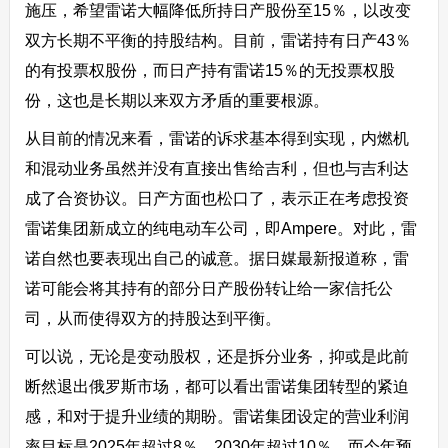
施压，希望雷诺大幅降低所持日产股份至15％，以改变
双方长期不平衡的持股结构。目前，雷诺持有日产43％
的有投票权股份，而日产持有雷诺15％的无投票权股
份，这也是长期以来双方矛盾的重要根源。
从目前的情况来看，雷诺的诉求基本得到实现，内燃机
和混动业务虽然并没有直接出售给吉利，但也与吉利达
成了合资协议。日产方面也松口了，表示正在考虑投资
雷诺集团新成立的纯电动车公司，即Ampere。对此，雷
诺自然也要表现出自己的诚意。据日媒最新报道称，雷
诺可能会将其持有的部分日产股份转让给一家信托公
司，从而使得双方的持股达到平衡。
可以说，无论是变动股权，还是拆分业务，抑或是此前
断然退出俄罗斯市场，都可以看出雷诺集团转型的紧迫
感，和对于提升业绩的期盼。雷诺集团设定的营业利润
率目标是2025年超过8％，2030年超过10％，而今年预