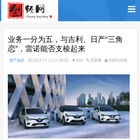
业务一分为五，与吉利、日产“三角
恋”，雷诺能否支棱起来
房产动态
2022-11-22 21:34:23
834
互联网
中国汽车报