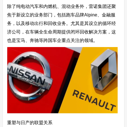
除了纯电动汽车和内燃机、混动业务外，雷诺集团还聚
焦于新设立的业务部门，包括跑车品牌Alpine、金融服
务，以及移动出行和回收业务。尤其是其设立的循环经
济公司，在车辆全生命周期提供闭环回收解决方案，这
也是宝马、奔驰等跨国车企重点关注的领域。
重塑与日产的联盟关系