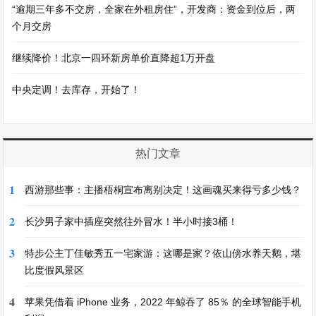
“逾期三年多不交房，全家在外租房住”，开发商：资金到位后，两
个月交房
继续降价！北京一四环新房单价直降超1万开盘
中央定调！去库存，开始了！
热门文章
1
西游那些事：主播梧桐宣布离别决定！这画魂买来得亏多少钱？
2
长沙男子家中插座突然往外冒水！半小时接3桶！
3
特步公主丁佳敏秀五一宅家游：这哪是家？依山傍水养天鹅，堪
比度假风景区
4
苹果凭借着 iPhone 业务，2022 年鲸吞了 85％ 的全球智能手机