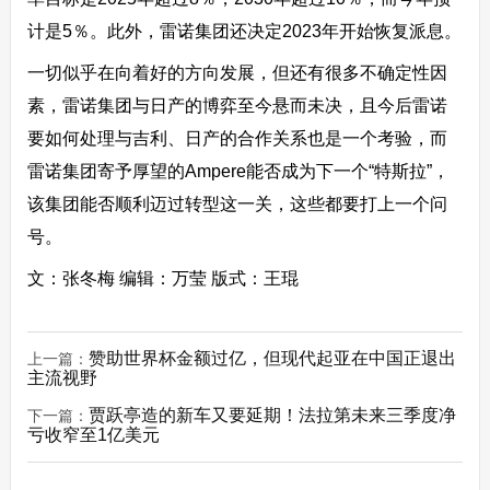
计是5％。此外，雷诺集团还决定2023年开始恢复派息。
一切似乎在向着好的方向发展，但还有很多不确定性因
素，雷诺集团与日产的博弈至今悬而未决，且今后雷诺
要如何处理与吉利、日产的合作关系也是一个考验，而
雷诺集团寄予厚望的Ampere能否成为下一个“特斯拉”，
该集团能否顺利迈过转型这一关，这些都要打上一个问
号。
文：张冬梅 编辑：万莹 版式：王琨
赞助世界杯金额过亿，但现代起亚在中国正退出
上一篇：
主流视野
贾跃亭造的新车又要延期！法拉第未来三季度净
下一篇：
亏收窄至1亿美元