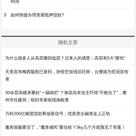
利润
5
如何快捷办理房屋抵押贷款?
随机文章
为什么很多人从高层搬回低层？过来人的感受：高层有5大“硬伤”
天美宣布梅西版权已拿到，孙悟空加强后巨帅，云缨成为世冠宣传
者
30余层高楼承重柱“一踢就烂”？海花岛有业主吓得“不敢住了”，儋
州市住建局：组织专家组现场检查
万科200亿银团贷款释放新信号：优质房企融资走上正轨
魔兽国服要没了，“魔兽难民”要玩啥？Sky几个月就预见了答案！